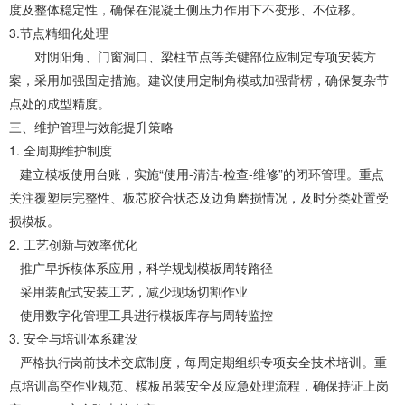
度及整体稳定性，确保在混凝土侧压力作用下不变形、不位移。
3.
节点精细化处理
对阴阳角、门窗洞口、梁柱节点等关键部位应制定专项安装方
案，采用加强固定措施。建议使用定制角模或加强背楞，确保复杂节
点处的成型精度。
三、维护管理与效能提升策略
1.
全周期维护制度
建立模板使用台账，实施
“使用
-
清洁
-
检查
-
维修”的闭环管理。重点
关注覆塑层完整性、板芯胶合状态及边角磨损情况，及时分类处置受
损模板。
2.
工艺创新与效率优化
推广早拆模体系应用，科学规划模板周转路径
采用装配式安装工艺，减少现场切割作业
使用数字化管理工具进行模板库存与周转监控
3.
安全与培训体系建设
严格执行岗前技术交底制度，每周定期组织专项安全技术培训。重
点培训高空作业规范、模板吊装安全及应急处理流程，确保持证上岗