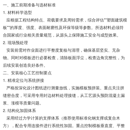
一、施工前期准备与选材标准
1.
材料科学选型
应根据工程结构特点、荷载要求及周转需求，综合评估
**
塑面建筑模
板
**
的厚度、强度、表面耐磨性及环保等级等参数。所选材料必须符
合国家或行业相关质量规范，从源头上保障施工安全与成型效果。
2.
现场预处理
安装前需对作业面进行平整度复核与清理，确保基层坚实、无杂
物。同时对模板进行必要检查，清除板面浮尘，检查边角完整性，为
后续安装创造良好条件。
二、安装核心工艺控制要点
1.
精准定位与系统拼接
严格按深化设计图纸进行测量放线，实施模板预拼装。重点关注拼
缝密合度，可采用专用封边材料处理接缝，从工艺源头预防混凝土漏
浆、涨模等质量问题。
2.
结构化加固体系
采用经过力学计算的支撑体系（推荐使用标准化钢支撑或复合木
方），配合专用连接件进行系统性加固。重点控制模板垂直度、平整