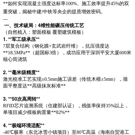
**如何实现混凝土强度达标率100%、施工效率提升45%的双
重突破，揭秘中建/中铁等央企的提质增效密码。
---
一、技术破局：4维性能碾压传统工艺
（自然植入：塑面模板 覆塑建筑模板）
1. **军工级承压**
7层复合结构（钢化膜+玄武岩纤维），抗压强度达
**18.5MPa**（超国标3倍），成功应用于深圳平安大厦600米
核心筒浇筑
2. **毫米级精度**
激光校准工艺实现±0.5mm施工误差（传统木模±5mm），墙
面平整度达**高级抹灰标准**
3. **50次高周转**
RFID芯片追溯系统（住建部认证），残值率保持35%以上，
单项目减少模板购置量**82%**
4. **极端环境适配**
-40℃极寒（东北冰雪小镇项目）至80℃高温（海南自贸港工