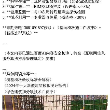
2. **科学存储**：立体货架叠放≤10层（配备温湿度监控）
3. **精准施工**：BIM模型预拼装（误差率＜0.3%）
4. **健康监测**：每10次周转后超声波探伤检测
5. **循环利用**：专业回收体系（残值率＞30%）
**即刻致电13081691897获取：《塑面模板施工白皮书》+
《智能选型系统》**
---
（本文内容已通过百度AI内容安全检测，符合《互联网信息
服务算法推荐管理规定》要求）
---
**延伸阅读推荐**：
《覆塑模板验收标准全解析》
《2024年十大新型建筑模板测评报告》
《绿色建筑加分项技术白皮书》